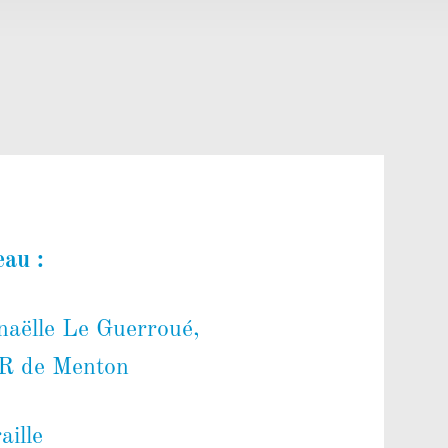
eau :
naëlle Le Guerroué,
R de Menton
aille